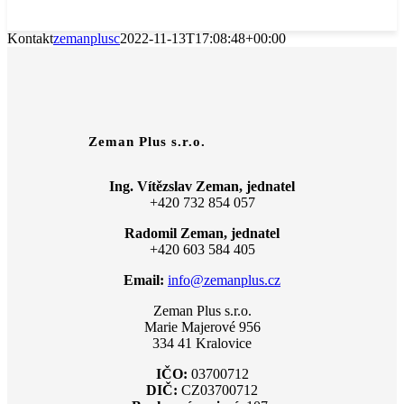
Kontakt
zemanplusc
2022-11-13T17:08:48+00:00
Zeman Plus s.r.o.
Ing. Vítězslav Zeman, jednatel
+420 732 854 057
Radomil Zeman, jednatel
+420 603 584 405
Email:
info@zemanplus.cz
Zeman Plus s.r.o.
Marie Majerové 956
334 41 Kralovice
IČO:
03700712
DIČ:
CZ03700712