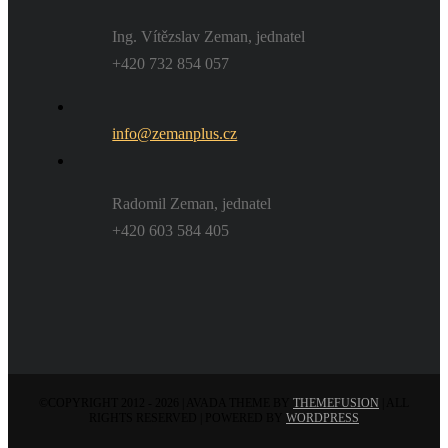
Ing. Vítězslav Zeman, jednatel
+420 732 854 057
info@zemanplus.cz
Radomil Zeman, jednatel
+420 603 584 405
©COPYRIGHT 2012 - 2026 | AVADA THEME BY
THEMEFUSION
| ALL
RIGHTS RESERVED | POWERED BY
WORDPRESS