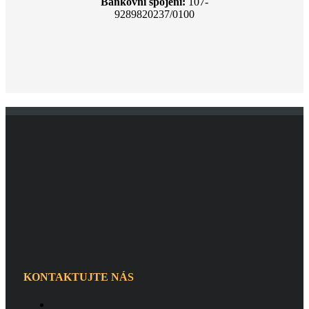
Bankovní spojení:
107-
9289820237/0100
KONTAKTUJTE NÁS